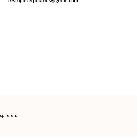
restopieterpourbus@gmail.com
spireren.